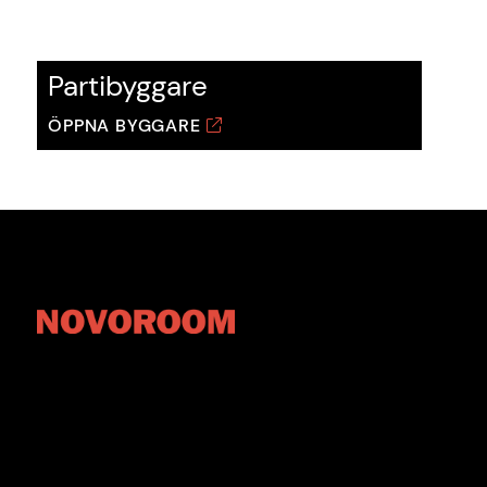
Partibyggare
ÖPPNA BYGGARE
Svensk tillverkade uterum,
tillbyggnader, glasräcken och
fasadpartier från Göteborg.
Novoroom är ett varumärke som